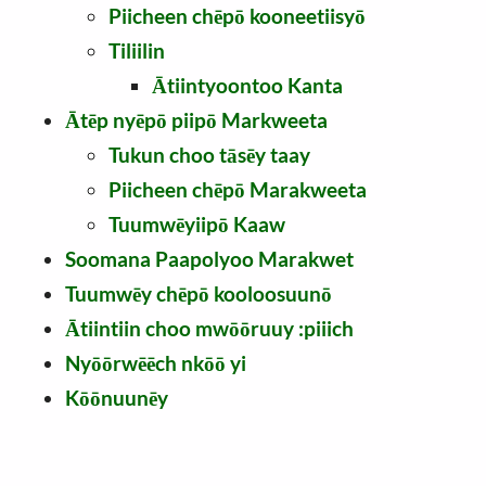
Piicheen chēpō kooneetiisyō
Tiliilin
Ātiintyoontoo Kanta
Ātēp nyēpō piipō Markweeta
Tukun choo tāsēy taay
Piicheen chēpō Marakweeta
Tuumwēyiipō Kaaw
Soomana Paapolyoo Marakwet
Tuumwēy chēpō kooloosuunō
Ātiintiin choo mwōōruuy :piiich
Nyōōrwēēch nkōō yi
Kōōnuunēy