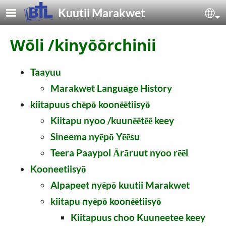
Skip to main content
Kuutii Marakwet
Sel
Wōli /kinyōōrchinii
Taayuu
Marakwet Language History
kiitapuus chēpō koonēētiisyō
Kiitapu nyoo /kuunēētēē keey
Sineema nyēpō Yēēsu
Teera Paaypol Ārāruut nyoo rēēl
Kooneetiisyō
Alpapeet nyēpō kuutii Marakwet
kiitapu nyēpō koonēētiisyō
Kiitapuus choo Kuuneetee keey